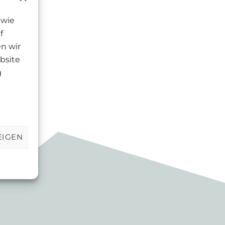
 wie
f
n wir
bsite
g
EIGEN