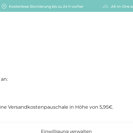
Kostenlose Stornierung bis zu 24 h vorher
All-In-One 
 an:
ine Versandkostenpauschale in Höhe von 5,95€.
Einwilligung verwalten