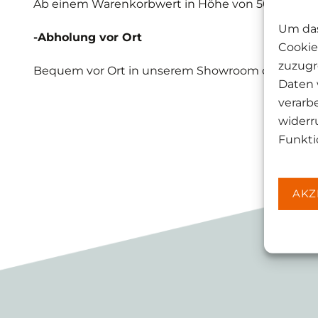
Ab einem Warenkorbwert in Höhe von 50€ überne
Um das
-Abholung vor Ort
Cookie
zuzugr
Bequem vor Ort in unserem Showroom die Produ
Daten 
verarb
widerr
Funkti
AKZ