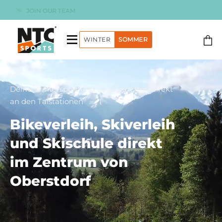
Zum
Inklusive Versicherung
Inhalt
springen
WINTER
SOMMER
Deine Wintersport und Bike Experten direkt
an den Talstationen
Bikeverleih, Skiverleih
und Skischule direkt
im Zentrum von
Oberstdorf