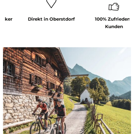
stdorf
100% Zufriedene
Versicherung inklu
Kunden