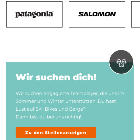
Wir suchen dich!
Wir suchen engagierte Teamplayer, die uns im
Sommer und Winter unterstützen. Du hast
Lust auf Ski, Bikes und Berge?
Dann bist du bei uns richtig!
Zu den Stellenanzeigen