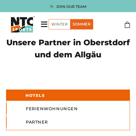
Zum
TEAM
Inklusive Versich
Inhalt
springen
WINTER
SOMMER
Unsere Partner in Oberstdorf
und dem Allgäu
HOTELS
FERIENWOHNUNGEN
PARTNER